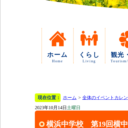
ホーム
くらし
観光
Home
Living
Tourism/
現在位置：
ホーム
全体のイベントカレン
2023年10月14日
土曜日
横浜中学校 第19回横