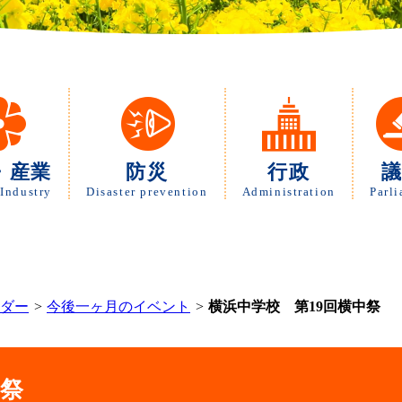
・産業
防災
行政
Industry
Disaster prevention
Administration
Parl
ダー
今後一ヶ月のイベント
横浜中学校 第19回横中祭
中祭