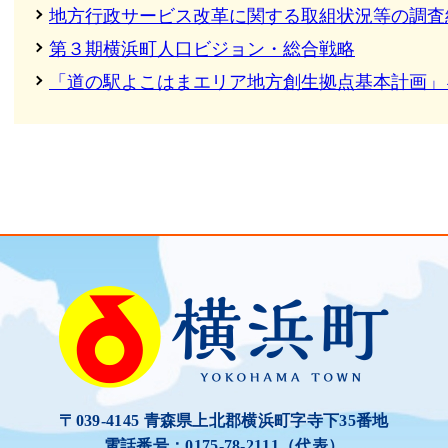
地方行政サービス改革に関する取組状況等の調査
第３期横浜町人口ビジョン・総合戦略
「道の駅よこはまエリア地方創生拠点基本計画」
〒039-4145 青森県上北郡横浜町字寺下35番地
電話番号：0175-78-2111（代表）