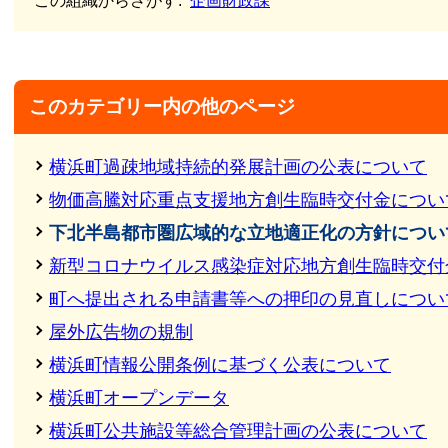
この組織からさがす:
企画財政課
このカテゴリー内の他のページ
横浜町過疎地域持続的発展計画の公表について
物価高騰対応重点支援地方創生臨時交付金につい
下北半島都市圏広域的な立地適正化の方針につい
新型コロナウイルス感染症対応地方創生臨時交付
町へ提出される申請書等への押印の見直しについ
屋外広告物の規制
横浜町情報公開条例に基づく公表について
横浜町オープンデータ
横浜町公共施設等総合管理計画の公表について