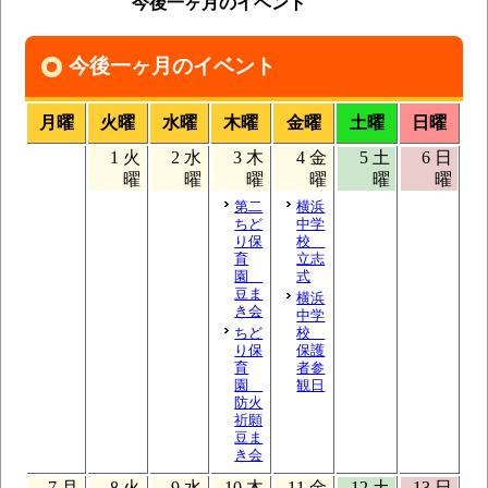
今後一ヶ月のイベント
今後一ヶ月のイベント
月曜
火曜
水曜
木曜
金曜
土曜
日曜
1
火
2
水
3
木
4
金
5
土
6
日
曜
曜
曜
曜
曜
曜
第二
横浜
ちど
中学
り保
校
育
立志
園
式
豆ま
横浜
き会
中学
ちど
校
り保
保護
育
者参
園
観日
防火
祈願
豆ま
き会
7
月
8
火
9
水
10
木
11
金
12
土
13
日