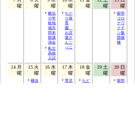
曜
曜
曜
曜
曜
曜
曜
横浜
ちど
新型
小学
り保
コロ
校地
育
ナワ
域共
園
クチ
同本
お店
ン集
部講
屋さ
団接
演会
んご
種
っこ
私立
高校
入試
14
月
15
火
16
水
17
木
18
金
19
土
20
日
曜
曜
曜
曜
曜
曜
曜
横浜
育児
ちど
新型
小学
相談
り保
コロ
校
育
ナワ
横浜
新入
園
クチ
小学
生１
引継
ン集
校
日入
式
団接
校内
学
種
スキ
ー教
室
21
月
22
火
23
水
24
木
25
金
26
土
27
日