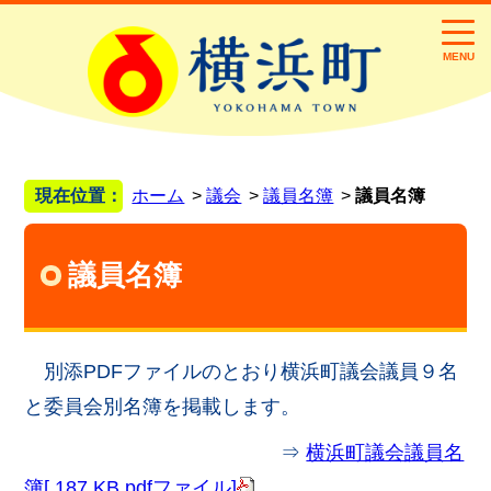
MENU
現在位置：
ホーム
議会
議員名簿
議員名簿
議員名簿
別添PDFファイルのとおり横浜町議会議員９名
と委員会別名簿を掲載します。
⇒
横浜町議会議員名
簿[ 187 KB pdfファイル]