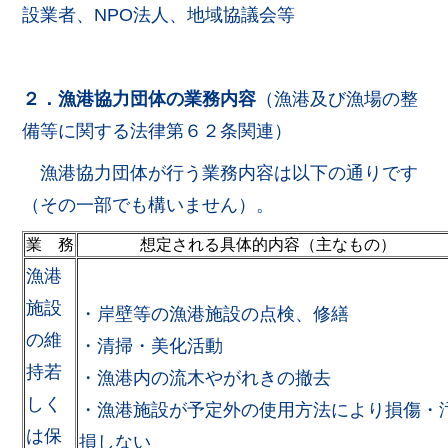
設業者、NPO法人、地域協議会等
２．漁港協力団体の業務内容
（漁港及び漁場の整
備等に関する法律第６２条関連）
漁港協力団体が行う業務内容は以下の通りです
（その一部でも構いません）。
業 務
想定される具体的内容（主なもの）
漁港
施設
・岸壁等の漁港施設の点検、修繕
の維
・清掃・美化活動
持若
・漁港内の流木やがれきの撤去
しく
・漁港施設が予定外の使用方法により損傷・
は保
損しない