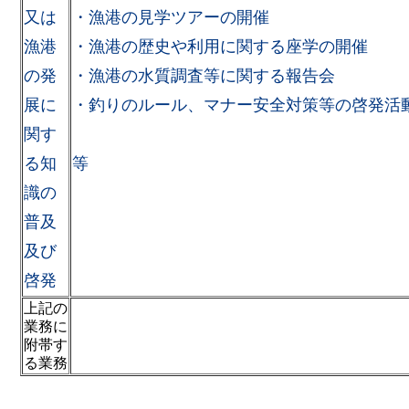
又は
・漁港の見学ツアーの開催
漁港
・漁港の歴史や利用に関する座学の開催
の発
・漁港の水質調査等に関する報告会
展に
・釣りのルール、マナー安全対策等の啓発活
関す
る知
等
識の
普及
及び
啓発
上記の
業務に
附帯す
る業務