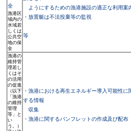
全
ようにするための漁港施設の適正な利用案
漁港区
・放置艇は不法投棄等の監視
域内の
水域若
しくは
等
公共空
地の保
全
漁港の
維持管
理若し
くはそ
の活用
の促進
・漁港における再生エネルギー導入可能性に
（以下
「漁港
する情報
の維持
管理
収集
等」と
・漁港に関するパンフレットの作成及び配布
い
う。）