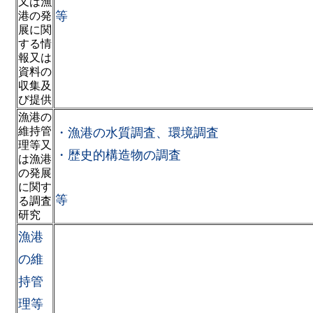
又は漁
等
港の発
展に関
する情
報又は
資料の
収集及
び提供
漁港の
維持管
・漁港の水質調査、環境調査
理等又
・歴史的構造物の調査
は漁港
の発展
に関す
等
る調査
研究
漁港
の維
持管
理等