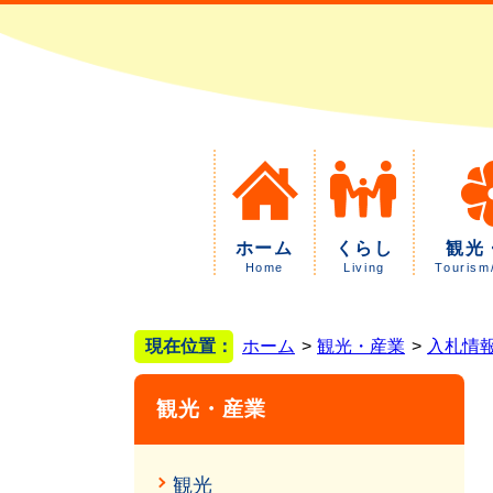
ホーム
くらし
観光
Home
Living
Tourism
現在位置：
ホーム
観光・産業
入札情
観光・産業
観光