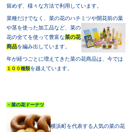
留めず、様々な方法で利用しています。
菜種だけでなく、菜の花のハチミツや開花前の葉
や茎を使った加工
品など、菜の
花の全てを使って豊富な
菜の花
商品
を編み出しています。
年が経つごとに増えてきた菜の花商品は、今では
を越えています。
１００種類
・菜の花ドーナツ
横浜町を代表する人気の菜の花