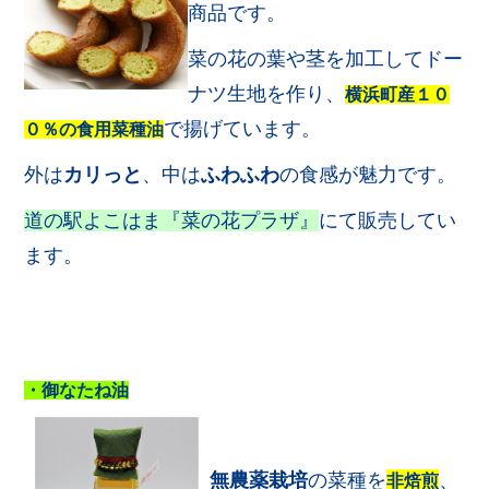
商品です。
菜の花の葉や茎を加工してドー
ナツ生地を作り、
横浜町産１０
で揚げています。
０％の食用菜種油
外は
カリっと
、中は
ふわふわ
の食感が魅力です。
道の駅よこはま『菜の花プラザ』
にて販売してい
ます。
・御なたね油
無農薬栽培
の菜種を
、
非焙煎