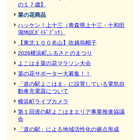
の１７歳】
菜の花商品
ハッケン！上十三（青森県上十三・十和田
湖地区ｶﾞｲﾄﾞﾌﾞｯｸ）
【東北１００名山】吹越烏帽子
2026横浜町ふるさとのまつり
よこはま菜の花マラソン大会
菜の花サポーター大募集！！
「道の駅よこはま」に設置している電気自
動車充電器について
横浜町ライブカメラ
第１回道の駅よこはまエリア事業推進協議
会
「道の駅」による地域活性化の拠点形成