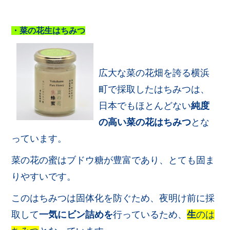
・菜の花生はちみつ
広大な菜の花畑を誇る横浜
町で採取したはちみつは、
日本でもほとんどない
純度
の高い菜の花はちみつ
とな
っています。
菜の花の蜜はブドウ糖が豊富であり、とても固ま
りやすいです。
このはちみつは固体化を防ぐため、夜明け前に採
取して
一気にビン詰めを
行っているため、
生
のは