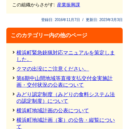
この組織からさがす:
産業振興課
登録日:
2016年11月7日
/
更新日:
2023年3月3日
このカテゴリー内の他のページ
横浜町緊急銃猟対応マニュアルを策定しま
した。
クマの出没にご注意ください。
第6期中山間地域等直接支払交付金実施計
画・交付状況の公表について
みどり認定制度（みどりの食料システム法
の認定制度）について
横浜町地域計画の公表について
横浜町地域計画（案）の公告・縦覧につい
て