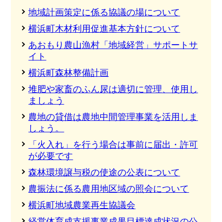
地域計画策定に係る協議の場について
横浜町木材利用促進基本方針について
あおもり農山漁村「地域経営」サポートサ
イト
横浜町森林整備計画
堆肥や家畜のふん尿は適切に管理、使用し
ましょう
農地の貸借は農地中間管理事業を活用しま
しょう。
「火入れ」を行う場合は事前に届出・許可
が必要です
森林環境譲与税の使途の公表について
農振法に係る農用地区域の照会について
横浜町地域農業再生協議会
経営体育成支援事業成果目標達成状況の公