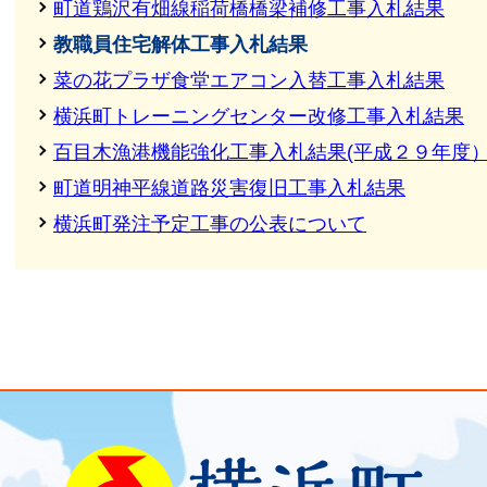
町道鶏沢有畑線稲荷橋橋梁補修工事入札結果
教職員住宅解体工事入札結果
菜の花プラザ食堂エアコン入替工事入札結果
横浜町トレーニングセンター改修工事入札結果
百目木漁港機能強化工事入札結果(平成２９年度
町道明神平線道路災害復旧工事入札結果
横浜町発注予定工事の公表について