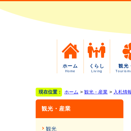
ホーム
くらし
観光
Home
Living
Tourism
現在位置：
ホーム
観光・産業
入札情
観光・産業
観光