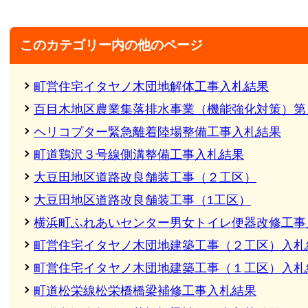
このカテゴリー内の他のページ
町営住宅イタヤノ木団地解体工事入札結果
百目木地区農業集落排水事業（機能強化対策）第
ヘリコプター緊急離着陸場整備工事入札結果
町道鶏沢３号線側溝整備工事入札結果
大豆田地区道路改良舗装工事（２工区）
大豆田地区道路改良舗装工事（1工区）
横浜町ふれあいセンター男女トイレ便器改修工事
町営住宅イタヤノ木団地建築工事（２工区）入札
町営住宅イタヤノ木団地建築工事（１工区）入札
町道松栄線松栄橋橋梁補修工事入札結果