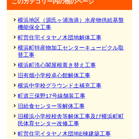
このカテゴリー内の他のページ
横浜地区（源氏ヶ浦漁港）水産物供給基盤
機能保全工事
町営住宅イタヤノ木団地解体工事
横浜町特産物加工センターキュービクル取
替工事
横浜町洗心閣屋根葺き替え工事
旧有畑小学校卓心館解体工事
横浜中学校グラウンド土補充工事
町道三保野17号線舗装工事
旧給食センター等解体工事
旧横浜小学校校舎等解体工事及び横浜町町
民体育センター改修工事
町営住宅イタヤノ木団地E棟建築工事