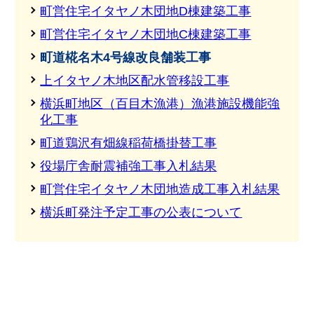
町営住宅イタヤノ木団地D棟建築工事
町営住宅イタヤノ木団地C棟建築工事
町道椛名木4号線改良舗装工事
上イタヤノ木地区配水管移設工事
横浜町地区（百目木漁港）漁港施設機能強
化工事
町道鶏沢有畑線稲荷橋掛替工事
役場庁舎耐震補強工事入札結果
町営住宅イタヤノ木団地造成工事入札結果
横浜町発注予定工事の公表について