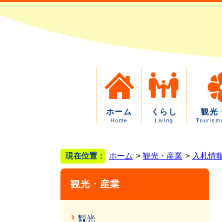
ホーム
くらし
観光
Home
Living
Tourism
現在位置：
ホーム
観光・産業
入札情
観光・産業
観光