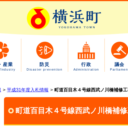
・産業
防災
行政
議会
/Industry
Disaster prevention
Administration
Parliamen
報
平成31年度入札情報
町道百目木４号線西武ノ川橋補修工
町道百目木４号線西武ノ川橋補修