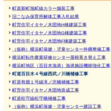
町道新町旭町線カラー舗装工事
旧こなみ保育所解体工事入札結果
町営住宅イタヤノ木団地H棟建築工事
町営住宅イタヤノ木団地G棟建築工事
町営住宅イタヤノ木団地F棟建築工事
（仮称）横浜町保健・児童センター外構整備工事
横浜町転作農業研修センター屋根葺き替え工事
横浜町地区（百目木漁港）漁港施設機能強化工事
町道百目木４号線西武ノ川橋補修工事
町道有畑１号線滝ノ沢橋補修工事
町営住宅イタヤノ木団地造成工事
町道松守線松守橋補修工事
（仮称）横浜町保健・児童センター建設工事