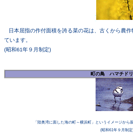
日本屈指の作付面積を誇る菜の花は、古くから農作
ています。
(昭和61年９月制定)
町の鳥 ハマチド
「陸奥湾に面した海の町～横浜町」というイメージから
(昭和61年９月制定