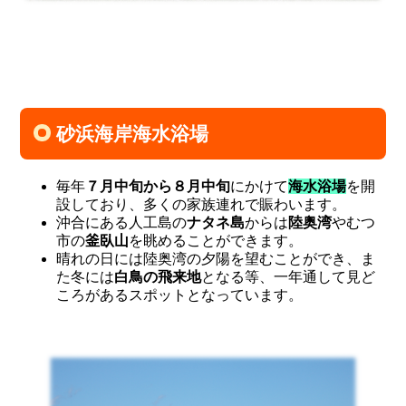
砂浜海岸海水浴場
毎年
７月中旬から８月中旬
にかけて
海水浴場
を開
設しており、多くの家族連れで賑わいます。
沖合にある人工島の
ナタネ島
からは
陸奥湾
やむつ
市の
釜臥山
を眺めることができます。
晴れの日には陸奥湾の夕陽を望むことができ、ま
た冬には
白鳥の飛来地
となる等、一年通して見ど
ころがあるスポットとなっています。