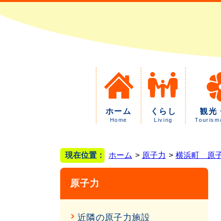
ホーム
くらし
観光
Home
Living
Tourism
現在位置：
ホーム
原子力
横浜町 原
原子力
近隣の原子力施設