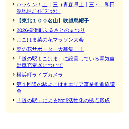
ハッケン！上十三（青森県上十三・十和田
湖地区ｶﾞｲﾄﾞﾌﾞｯｸ）
【東北１００名山】吹越烏帽子
2026横浜町ふるさとのまつり
よこはま菜の花マラソン大会
菜の花サポーター大募集！！
「道の駅よこはま」に設置している電気自
動車充電器について
横浜町ライブカメラ
第１回道の駅よこはまエリア事業推進協議
会
「道の駅」による地域活性化の拠点形成