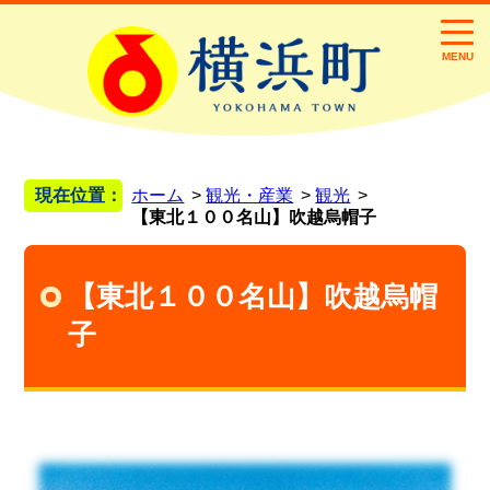
MENU
現在位置：
ホーム
観光・産業
観光
【東北１００名山】吹越烏帽子
【東北１００名山】吹越烏帽
子