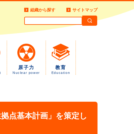
組織から探す
サイトマップ
原子力
教育
t
Nuclear power
Education
。
生拠点基本計画」を策定し