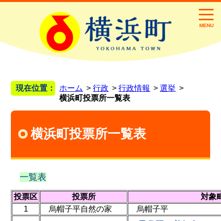
MENU
現在位置：
ホーム
行政
行政情報
選挙
横浜町投票所一覧表
横浜町投票所一覧表
一覧表
投票区
投票所
対象
1
烏帽子平自然の家
烏帽子平