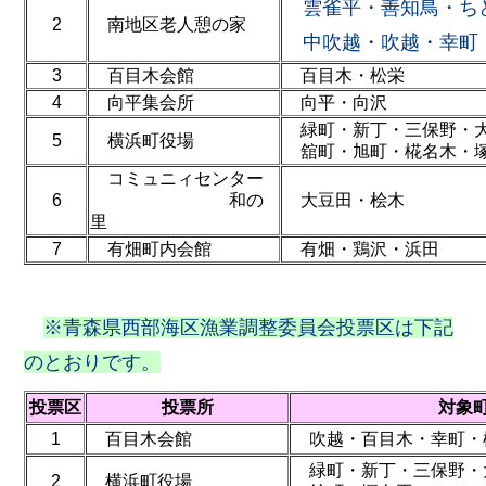
雲雀平・善知鳥・ち
2
南地区老人憩の家
中吹越・吹越・幸町
3
百目木会館
百目木・松栄
4
向平集会所
向平・向沢
緑町・新丁・三保野・大
5
横浜町役場
舘町・旭町・椛名木・
コミュニィセンター
6
和の
大豆田・桧木
里
7
有畑町内会館
有畑・鶏沢・浜田
※青森県西部海区漁業調整委員会投票区は下記
のとおりです。
投票区
投票所
対象
1
百目木会館
吹越・百目木・幸町・
緑町・新丁・三保野・
2
横浜町役場