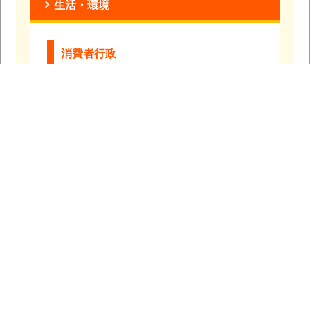
生活・環境
消費者行政
『子どもを事故から守る！事故防止ハ
ンドブック』について
教育
教育
スポーツ
青の煌めきあおもり国スポ デモンスト