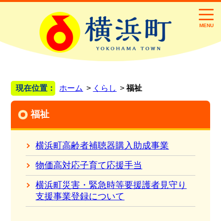
MENU
現在位置：
ホーム
くらし
福祉
福祉
横浜町高齢者補聴器購入助成事業
物価高対応子育て応援手当
横浜町災害・緊急時等要援護者見守り
支援事業登録について