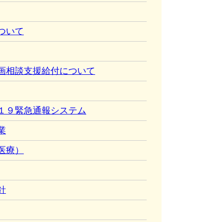
ついて
画相談支援給付について
１９緊急通報システム
業
医療）
針