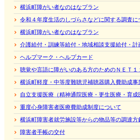
横浜町障がい者なのはなプラン
令和４年度生活のしづらさなどに関する調査に
横浜町障がい者なのはなプラン
介護給付・訓練等給付・地域相談支援給付・計
ヘルプマーク・ヘルプカード
聴覚や言語に障がいのある方のためのＮＥＴ１
横浜町軽度・中等度難聴児補聴器購入費助成事
自立支援医療（精神通院医療・更生医療・育成
重度心身障害者医療費助成制度について
横浜町障害者就労施設等からの物品等の調達方
障害者手帳の交付