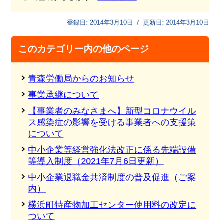
登録日:
2014年3月10日
/
更新日:
2014年3月10日
このカテゴリー内の他のページ
青森労働局からのお知らせ
事業承継について
【事業者のみなさまへ】新型コロナウイル
ス感染症の影響を受ける事業者への支援策
について
中小企業等経営強化法改正に係る先端設備
等導入制度（2021年7月6日更新）
中小企業退職金共済制度の普及促進（ご案
内）
横浜町特産物加工センター使用料の改定に
ついて