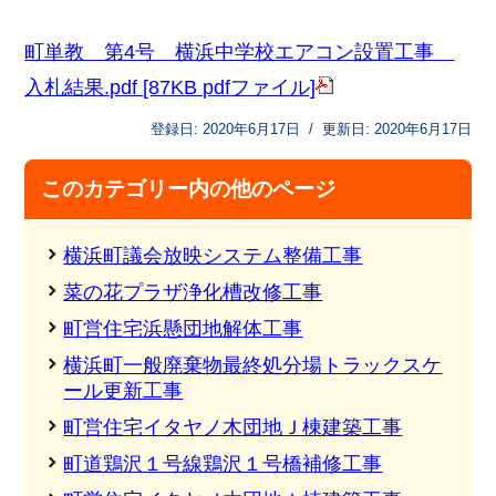
町単教 第4号 横浜中学校エアコン設置工事
入札結果.pdf [87KB pdfファイル]
登録日:
2020年6月17日
/
更新日:
2020年6月17日
このカテゴリー内の他のページ
横浜町議会放映システム整備工事
菜の花プラザ浄化槽改修工事
町営住宅浜懸団地解体工事
横浜町一般廃棄物最終処分場トラックスケ
ール更新工事
町営住宅イタヤノ木団地Ｊ棟建築工事
町道鶏沢１号線鶏沢１号橋補修工事