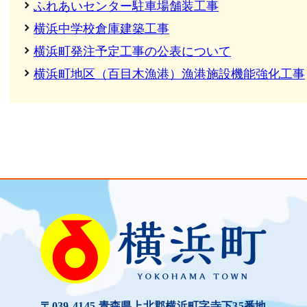
ふれあいセンター駐車場舗装工事
横浜中学校倉庫建築工事
横浜町発注予定工事の公表について
横浜町地区（百目木漁港）漁港施設機能強化工事
〒039-4145 青森県上北郡横浜町字寺下35番地