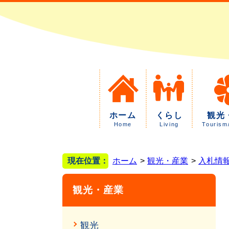
ホーム
くらし
観光
Home
Living
Tourism
現在位置：
ホーム
観光・産業
入札情
観光・産業
観光