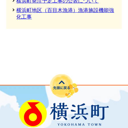
横浜町発注予定工事の公表について
横浜町地区（百目木漁港）漁港施設機能強
化工事