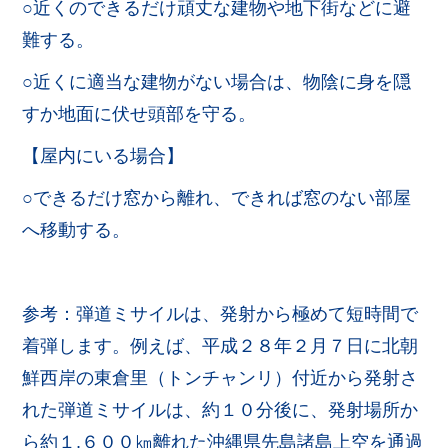
○近くのできるだけ頑丈な建物や地下街などに避
難する。
○近くに適当な建物がない場合は、物陰に身を隠
すか地面に伏せ頭部を守る。
【屋内にいる場合】
○できるだけ窓から離れ、できれば窓のない部屋
へ移動する。
参考：弾道ミサイルは、発射から極めて短時間で
着弾します。例えば、平成２８年２月７日に北朝
鮮西岸の東倉里（トンチャンリ）付近から発射さ
れた弾道ミサイルは、約１０分後に、発射場所か
ら約１,６００㎞離れた沖縄県先島諸島上空を通過