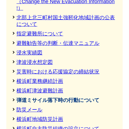
（Change the New Evacuation Information
!）
北部上北三町村国土強靭化地域計画の公表
について
指定避難所について
避難勧告等の判断・伝達マニュアル
浸水実績図
津波浸水想定図
災害時における応援協定の締結状況
横浜町業務継続計画
横浜町津波避難計画
弾道ミサイル落下時の行動について
防災メール
横浜町地域防災計画
横浜町自主防災組織の設立について