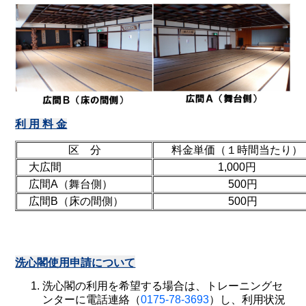
利 用 料 金
区 分
料金単価（１時間当たり）
大広間
1,000円
広間A（舞台側）
500円
広間B（床の間側）
500円
洗心閣使用申請について
洗心閣の利用を希望する場合は、トレーニングセ
ンターに電話連絡（
0175-78-3693
）し、利用状況