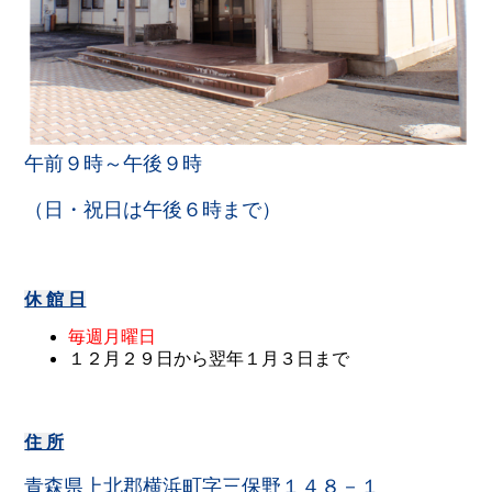
午前９時～午後９時
（日・祝日は午後６時まで）
休 館 日
毎週月曜日
１２月２９日から翌年１月３日まで
住 所
青森県上北郡横浜町字三保野１４８－１