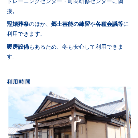
トレーニングセンター・町民研修センターに隣
接。
冠婚葬祭
のほか、
郷土芸能の練習
や
各種会議等
に
利用できます。
暖房設備
もあるため、冬も安心して利用できま
す。
利 用 時 間