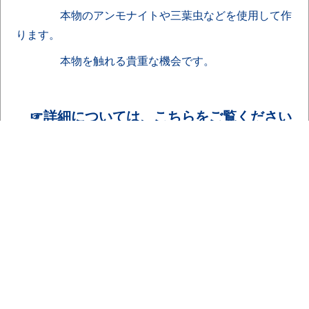
本物のアンモナイトや三葉虫などを使用して作
ります。
本物を触れる貴重な機会です。
☞詳細については、こちらをご覧ください
20260602-153001.pdf [ 397 KB pdfファイル]
道の駅よこはまと横浜町郷土館コラボ企画
を併催！
８月８日（土）～９日（日）に横浜町
郷土館へ来館された方へ以下の特典があり
ます。