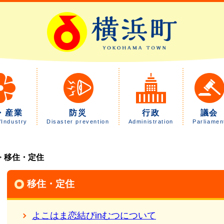
・産業
防災
行政
議会
/Industry
Disaster prevention
Administration
Parliamen
移住・定住
移住・定住
よこはま恋結びinむつについて