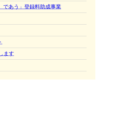
）であう」登録料助成事業
ト
します