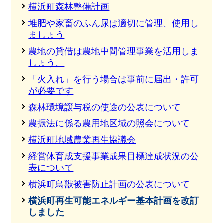
横浜町森林整備計画
堆肥や家畜のふん尿は適切に管理、使用し
ましょう
農地の貸借は農地中間管理事業を活用しま
しょう。
「火入れ」を行う場合は事前に届出・許可
が必要です
森林環境譲与税の使途の公表について
農振法に係る農用地区域の照会について
横浜町地域農業再生協議会
経営体育成支援事業成果目標達成状況の公
表について
横浜町鳥獣被害防止計画の公表について
横浜町再生可能エネルギー基本計画を改訂
しました