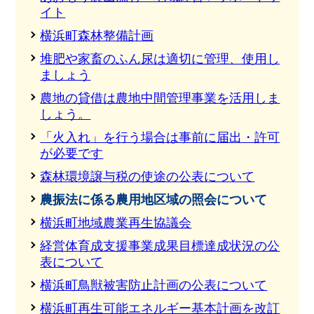
イト
横浜町森林整備計画
堆肥や家畜のふん尿は適切に管理、使用し
ましょう
農地の貸借は農地中間管理事業を活用しま
しょう。
「火入れ」を行う場合は事前に届出・許可
が必要です
森林環境譲与税の使途の公表について
農振法に係る農用地区域の照会について
横浜町地域農業再生協議会
経営体育成支援事業成果目標達成状況の公
表について
横浜町鳥獣被害防止計画の公表について
横浜町再生可能エネルギー基本計画を改訂