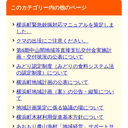
このカテゴリー内の他のページ
横浜町緊急銃猟対応マニュアルを策定しま
した。
クマの出没にご注意ください。
第6期中山間地域等直接支払交付金実施計
画・交付状況の公表について
みどり認定制度（みどりの食料システム法
の認定制度）について
横浜町地域計画の公表について
横浜町地域計画（案）の公告・縦覧につい
て
地域計画策定に係る協議の場について
横浜町木材利用促進基本方針について
あおもり農山漁村「地域経営」サポートサ