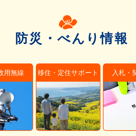
防災・べんり情報
政用無線
移住・定住サポート
入札・