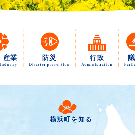
・産業
防災
行政
Industry
Disaster prevention
Administration
Parl
横浜町を知る