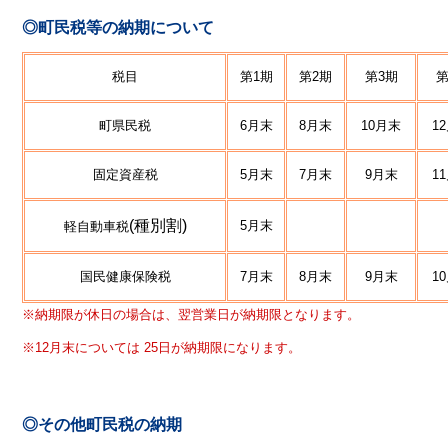
◎町民税等の納期について
税目
第1期
第2期
第3期
第
町県民税
6月末
8月末
10月末
1
固定資産税
5月末
7月末
9月末
1
(種別割)
5月末
軽自動車税
国民健康保険税
7月末
8月末
9月末
1
※納期限が休日の場合は、翌営業日が納期限となります。
※12月末については 25日が納期限になります。
◎その他町民税の納期