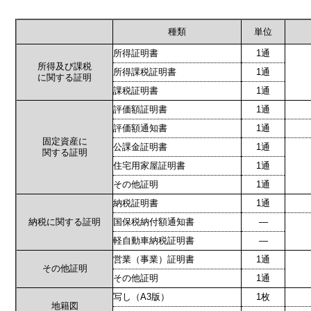
種類
単位
所得証明書
1通
所得及び課税
所得課税証明書
1通
に関する証明
課税証明書
1通
評価額証明書
1通
評価額通知書
1通
固定資産に
公課金証明書
1通
関する証明
住宅用家屋証明書
1通
その他証明
1通
納税証明書
1通
納税に関する証明
国保税納付額通知書
―
軽自動車納税証明書
―
営業（事業）証明書
1通
その他証明
その他証明
1通
写し（A3版）
1枚
地籍図