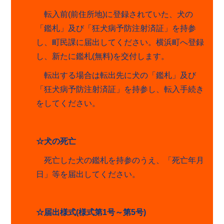
転入前
(
前住所地
)
に登録されていた、犬の
「鑑札」及び「狂犬病予防注射済証」を持参
し、町民課に届出してください。横浜町へ登録
し、新たに鑑札
(
無料
)
を交付します。
転出する場合は転出先に犬の「鑑札」及び
「狂犬病予防注射済証」を持参し、転入手続き
をしてください。
☆犬の死亡
死亡した犬の鑑札を持参のうえ、「死亡年月
日」等を届出してください。
☆
届出様式
(
様式第
1
号～第
5
号
)