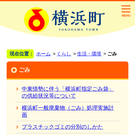
MENU
現在位置：
ホーム
くらし
生活・環境
ごみ
ごみ
中東情勢に伴う「横浜町指定ごみ袋」
の供給状況等について
横浜町一般廃棄物（ごみ）処理実施計
画
プラスチックゴミの分別のしかた