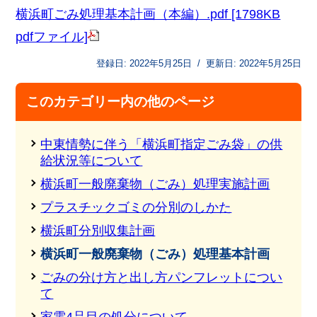
横浜町ごみ処理基本計画（本編）.pdf [1798KB
pdfファイル]
登録日:
2022年5月25日
/
更新日:
2022年5月25日
このカテゴリー内の他のページ
中東情勢に伴う「横浜町指定ごみ袋」の供
給状況等について
横浜町一般廃棄物（ごみ）処理実施計画
プラスチックゴミの分別のしかた
横浜町分別収集計画
横浜町一般廃棄物（ごみ）処理基本計画
ごみの分け方と出し方パンフレットについ
て