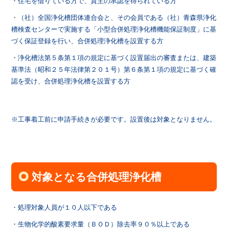
・住宅を借りている方で、貸主の承認を得られている方
・（社）全国浄化槽団体連合会と、その会員である（社）青森県浄化
槽検査センターで実施する「小型合併処理浄化槽機能保証制度」に基
づく保証登録を行い、合併処理浄化槽を設置する方
・浄化槽法第５条第１項の規定に基づく設置届出の審査または、建築
基準法（昭和２５年法律第２０１号）第６条第１項の規定に基づく確
認を受け、合併処理浄化槽を設置する方
※工事着工前に申請手続きが必要です。設置後は対象となりません。
対象となる合併処理浄化槽
・処理対象人員が１０人以下である
・生物化学的酸素要求量（ＢＯＤ）除去率９０％以上である